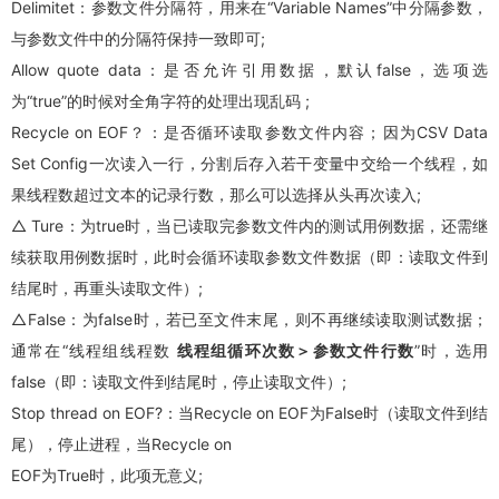
Delimitet：参数文件分隔符，用来在“Variable Names”中分隔参数，
与参数文件中的分隔符保持一致即可;
Allow quote data：是否允许引用数据，默认false，选项选
为“true”的时候对全角字符的处理出现乱码 ;
Recycle on EOF？：是否循环读取参数文件内容；因为CSV Data
Set Config一次读入一行，分割后存入若干变量中交给一个线程，如
果线程数超过文本的记录行数，那么可以选择从头再次读入;
△ Ture：为true时，当已读取完参数文件内的测试用例数据，还需继
续获取用例数据时，此时会循环读取参数文件数据（即：读取文件到
结尾时，再重头读取文件）;
△False：为false时，若已至文件末尾，则不再继续读取测试数据；
通常在“线程组线程数
线程组循环次数＞参数文件行数
”时，选用
false（即：读取文件到结尾时，停止读取文件）;
Stop thread on EOF?：当Recycle on EOF为False时（读取文件到结
尾），停止进程，当Recycle on
EOF为True时，此项无意义;