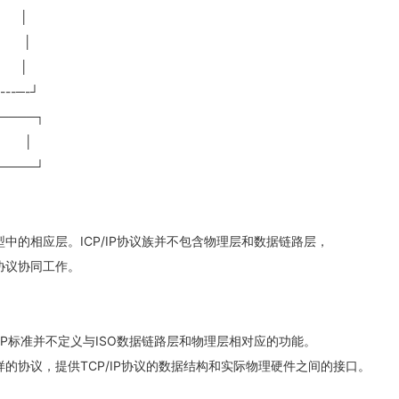
│
 │
│
--─-┘
─────┐
它 │
─────┘
中的相应层。ICP/IP协议族并不包含物理层和数据链路层，
协议协同工作。
P标准并不定义与ISO数据链路层和物理层相对应的功能。
l,ARP)这样的协议，提供TCP/IP协议的数据结构和实际物理硬件之间的接口。