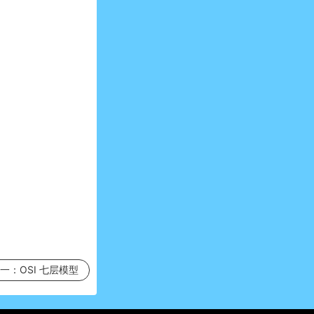
一：
OSI 七层模型