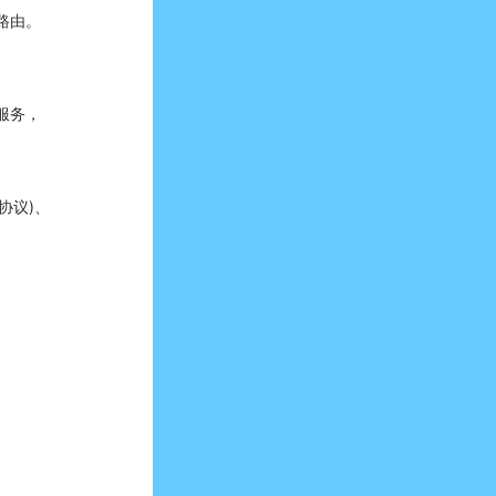
和路由。
输服务，
协议)、