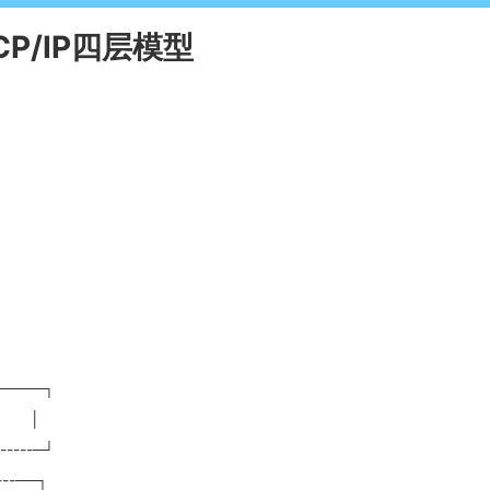
CP/IP四层模型
─────┐
 │
----─┘
--──┐