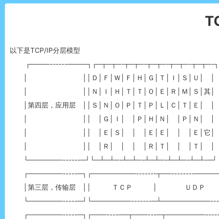
T
以下是TCP/IP分层模型
┌────------────┐┌─┬─┬─-┬─┬─-┬─┬─-┬─┬─-┬─┬─-┐
│ ││Ｄ│Ｆ│Ｗ│Ｆ│Ｈ│Ｇ│Ｔ│Ｉ│Ｓ│Ｕ│ │
│ ││Ｎ│Ｉ│Ｈ│Ｔ│Ｔ│Ｏ│Ｅ│Ｒ│Ｍ│Ｓ│其│
│第四层，应用层 ││Ｓ│Ｎ│Ｏ│Ｐ│Ｔ│Ｐ│Ｌ│Ｃ│Ｔ│Ｅ│ │
│ ││ │Ｇ│Ｉ│ │Ｐ│Ｈ│Ｎ│ │Ｐ│Ｎ│ │
│ ││ │Ｅ│Ｓ│ │ │Ｅ│Ｅ│ │ │Ｅ│它│
│ ││ │Ｒ│ │ │ │Ｒ│Ｔ│ │ │Ｔ│ │
└───────------─┘└─┴─┴─-┴─┴─-┴─┴─-┴─┴─-┴─┴-─┘
┌───────-----─┐┌─────────-------┬──--------────
│第三层，传输层 ││ ＴＣＰ │ ＵＤＰ
└───────-----─┘└────────-------─┴──────────----
┌───────-----─┐┌───----──┬───---─┬────────-----