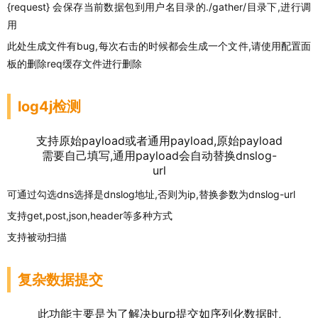
{request} 会保存当前数据包到用户名目录的./gather/目录下,进行调
用
此处生成文件有bug,每次右击的时候都会生成一个文件,请使用配置面
板的删除req缓存文件进行删除
log4j检测
支持原始payload或者通用payload,原始payload
需要自己填写,通用payload会自动替换dnslog-
url
可通过勾选dns选择是dnslog地址,否则为ip,替换参数为dnslog-url
支持get,post,json,header等多种方式
支持被动扫描
复杂数据提交
此功能主要是为了解决burp提交如序列化数据时,