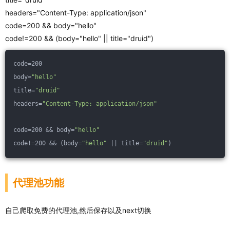
headers="Content-Type: application/json"
code=200 && body="hello"
code!=200 && (body="hello" || title="druid")
code=200
body=
"hello"
title=
"druid"
headers=
"Content-Type: application/json"
code=200 && body=
"hello"
code!=200 && (body=
"hello"
 || title=
"druid"
)
代理池功能
自己爬取免费的代理池,然后保存以及next切换