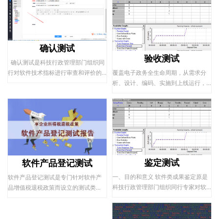
确认测试
验收测试
确认测试是科技行政管理部门组织同
行对软件技术指标进行审查和评价的
覆盖电子政务全生命周期，从需求分
行政行为，测试结果可以作为软件类
析、设计、编码、实施到上线运行，
科技项目验收的依据。在审核验收
每个环节都可单或组合提供评测服
后，可以享受例如：奖项申报，减免
务。基于多年电子政务评测经验，提
税，科技等国家优惠政策。
倡从电子政务系统需求分析阶段，即
引入第三方评测，提供文档审查，加
系统测试，加验收测试的服务模式。
根据被测系统建设要求，从功能性、
性能效率、信息安全性、易用性、用
鉴定测试
软件产品登记测试
户文档集测试。
一、目的和意义 软件类成果鉴定原是
软件产品登记测试是专门针对软件产
科技行政管理部门组织同行专家对软
品增值税退税政策而设立的测试类
件技术成果进行审查和评价的行...
型。随着软件产品增值税退税政策的
不断发展和完善，软件产品登记测试
也日趋严格化和规范化。全国集成电