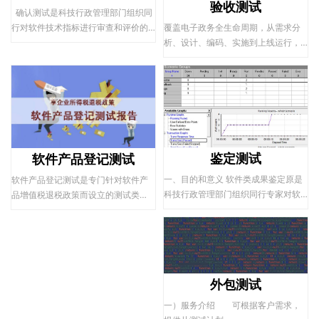
验收测试
确认测试是科技行政管理部门组织同
行对软件技术指标进行审查和评价的
覆盖电子政务全生命周期，从需求分
行政行为，测试结果可以作为软件类
析、设计、编码、实施到上线运行，
科技项目验收的依据。在审核验收
每个环节都可单或组合提供评测服
后，可以享受例如：奖项申报，减免
务。基于多年电子政务评测经验，提
税，科技等国家优惠政策。
倡从电子政务系统需求分析阶段，即
引入第三方评测，提供文档审查，加
系统测试，加验收测试的服务模式。
根据被测系统建设要求，从功能性、
性能效率、信息安全性、易用性、用
鉴定测试
软件产品登记测试
户文档集测试。
一、目的和意义 软件类成果鉴定原是
软件产品登记测试是专门针对软件产
科技行政管理部门组织同行专家对软
品增值税退税政策而设立的测试类
件技术成果进行审查和评价的行...
型。随着软件产品增值税退税政策的
不断发展和完善，软件产品登记测试
也日趋严格化和规范化。全国集成电
路和软件企业纷纷参与和享受国家给
的优惠政策，减轻企业负担。
外包测试
一）服务介绍 可根据客户需求，